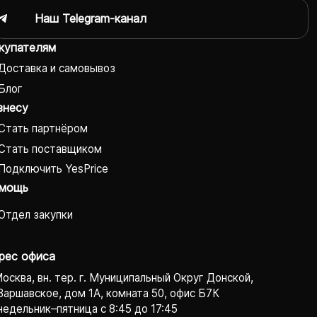
Наш Telegram-канал
купателям
Доставка и самовывоз
Блог
знесу
Стать партнёром
Стать поставщиком
Подключить YesPrice
мощь
Отдел закупки
рес офиса
Москва, вн. тер. г. Муниципальный Округ Донской,
Варшавское, дом 1А, комната 50, офис Б7К
едельник–пятница с 8:45 до 17:45