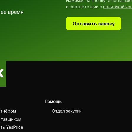
Нажимая на кнопку, я соглашаю
в соответствии с
политикой ко
шее время
Оставить заявку
Помощь
ртнёром
Отдел закупки
ставщиком
ть YesPrice