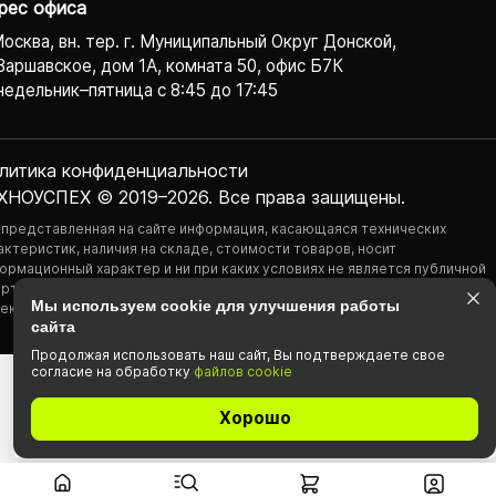
рес офиса
Москва, вн. тер. г. Муниципальный Округ Донской,
Варшавское, дом 1А, комната 50, офис Б7К
едельник–пятница с 8:45 до 17:45
литика конфиденциаль­ности
ХНОУСПЕХ © 2019–2026. Все права защищены.
 представленная на сайте информация, касающаяся технических
актеристик, наличия на складе, стоимости товаров, носит
ормационный характер и ни при каких условиях не является публичной
ртой, определяемой положениями Статьи 437(2) Гражданского
Мы используем cookie для улучшения работы
екса РФ.
сайта
Продолжая использовать наш cайт, Вы подтвержда­ете свое
согласие на обработку
файлов cookie
Хорошо