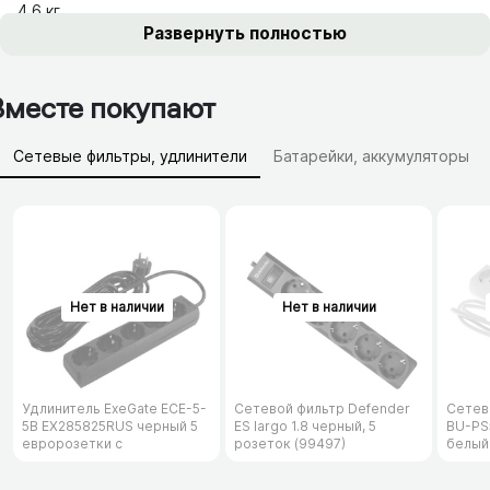
4.6 кг
Развернуть полностью
Вместе покупают
Сетевые фильтры, удлинители
Батарейки, аккумуляторы
Зарядные устройства (АЗУ)
Удлинитель ExeGate ECE-5-
Сетевой фильтр Defender
Сетев
5B EX285825RUS черный 5
ES largo 1.8 черный, 5
BU-PS5
евророзетки с
розеток (99497)
белый
заземлением, 5м