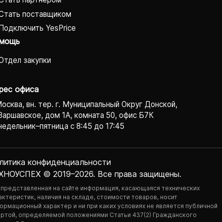
Стать поставщиком
Подключить YesPrice
мощь
Отдел закупки
рес офиса
Москва, вн. тер. г. Муниципальный Округ Донской,
Варшавское, дом 1А, комната 50, офис Б7К
едельник–пятница с 8:45 до 17:45
литика конфиденциаль­ности
ХНОУСПЕХ © 2019–2026. Все права защищены.
 представленная на сайте информация, касающаяся технических
актеристик, наличия на складе, стоимости товаров, носит
ормационный характер и ни при каких условиях не является публичной
ртой, определяемой положениями Статьи 437(2) Гражданского