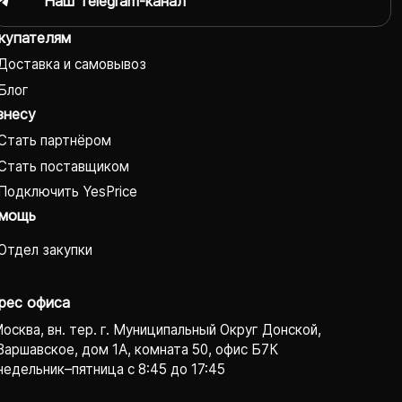
Наш Telegram-канал
купателям
Доставка и самовывоз
Блог
знесу
Стать партнёром
Стать поставщиком
Подключить YesPrice
мощь
Отдел закупки
рес офиса
Москва, вн. тер. г. Муниципальный Округ Донской,
Варшавское, дом 1А, комната 50, офис Б7К
едельник–пятница с 8:45 до 17:45