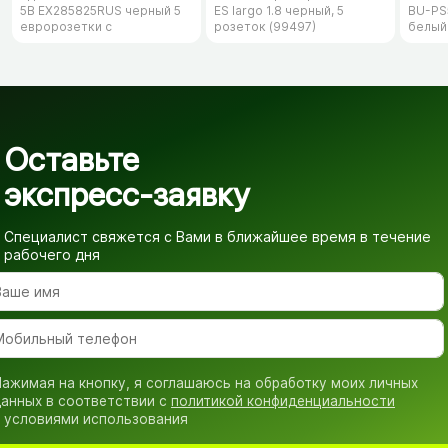
5B EX285825RUS черный 5
ES largo 1.8 черный, 5
BU-PS5
евророзетки с
розеток (99497)
белый
заземлением, 5м
Оставьте
экспресс-заявку
Специалист свяжется с Вами в ближайшее время
в течение
рабочего дня
ажимая на кнопку, я соглашаюсь на обработку моих личных
анных в соответствии с
политикой конфиденциальности
 условиями использования