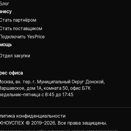
Блог
знесу
Стать партнёром
Стать поставщиком
Подключить YesPrice
мощь
Отдел закупки
рес офиса
Москва, вн. тер. г. Муниципальный Округ Донской,
Варшавское, дом 1А, комната 50, офис Б7К
едельник–пятница с 8:45 до 17:45
литика конфиденциаль­ности
ХНОУСПЕХ © 2019–2026. Все права защищены.