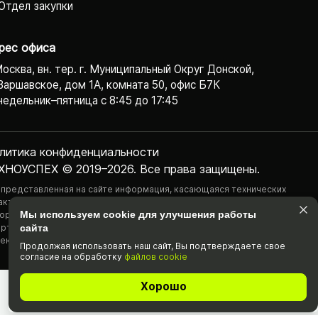
Отдел закупки
рес офиса
Москва, вн. тер. г. Муниципальный Округ Донской,
Варшавское, дом 1А, комната 50, офис Б7К
едельник–пятница с 8:45 до 17:45
литика конфиденциаль­ности
ХНОУСПЕХ © 2019–2026. Все права защищены.
 представленная на сайте информация, касающаяся технических
актеристик, наличия на складе, стоимости товаров, носит
Мы используем cookie для улучшения работы
ормационный характер и ни при каких условиях не является публичной
ртой, определяемой положениями Статьи 437(2) Гражданского
сайта
екса РФ.
Продолжая использовать наш cайт, Вы подтвержда­ете свое
согласие на обработку
файлов cookie
Хорошо