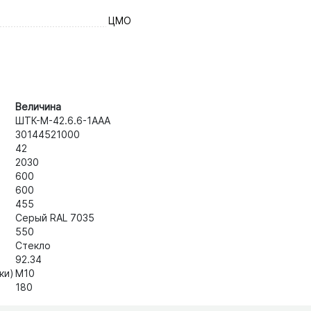
ЦМО
Величина
ШТК-М-42.6.6-1ААА
30144521000
42
2030
600
600
455
Серый RAL 7035
550
Стекло
92.34
ки)
М10
180