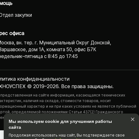
мощь
Отдел закупки
рес офиса
Москва, вн. тер. г. Муниципальный Округ Донской,
Варшавское, дом 1А, комната 50, офис Б7К
едельник–пятница с 8:45 до 17:45
литика конфиденциаль­ности
ХНОУСПЕХ © 2019–2026. Все права защищены.
 представленная на сайте информация, касающаяся технических
актеристик, наличия на складе, стоимости товаров, носит
ормационный характер и ни при каких условиях не является публичной
ртой, определяемой положениями Статьи 437(2) Гражданского
екса РФ.
Мы используем cookie для улучшения работы
сайта
Продолжая использовать наш cайт, Вы подтвержда­ете свое