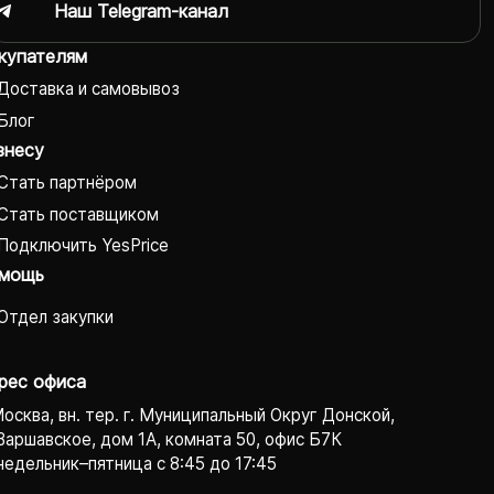
Наш Telegram-канал
купателям
Доставка и самовывоз
Блог
знесу
Стать партнёром
Стать поставщиком
Подключить YesPrice
мощь
Отдел закупки
рес офиса
Москва, вн. тер. г. Муниципальный Округ Донской,
Варшавское, дом 1А, комната 50, офис Б7К
едельник–пятница с 8:45 до 17:45