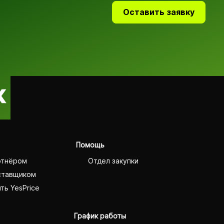
Оставить заявку
Помощь
ртнёром
Отдел закупки
ставщиком
ть YesPrice
График работы