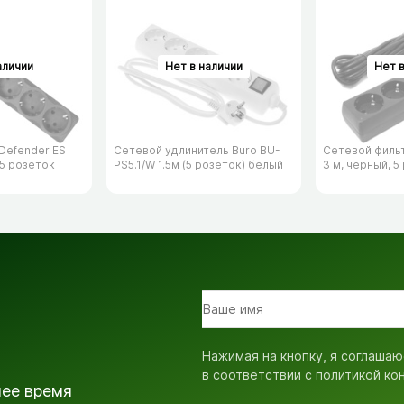
Defender ES
Сетевой удлинитель Buro BU-
Сетевой филь
 5 розеток
PS5.1/​W 1.5м (5 розеток) белый
3 м, черный, 5
Нажимая на кнопку, я соглашаю
в соответствии с
политикой ко
шее время