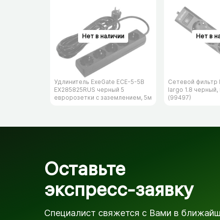
Удлинитель ExeGate ECE-5-5B
Сетевой фильтр 
EX285825RUS черный 5
largo 1.8 черный,
евророзетки с заземлением, 5м
(99497)
Оставьте
экспресс-заявку
Специалист свяжется с Вами в ближай