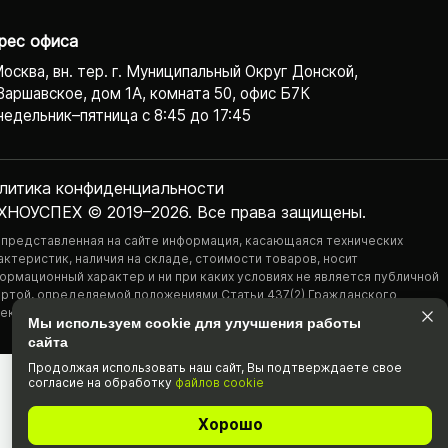
рес офиса
Москва, вн. тер. г. Муниципальный Округ Донской,
Варшавское, дом 1А, комната 50, офис Б7К
едельник–пятница с 8:45 до 17:45
литика конфиденциаль­ности
ХНОУСПЕХ © 2019–2026. Все права защищены.
 представленная на сайте информация, касающаяся технических
актеристик, наличия на складе, стоимости товаров, носит
ормационный характер и ни при каких условиях не является публичной
ртой, определяемой положениями Статьи 437(2) Гражданского
екса РФ.
Мы используем cookie для улучшения работы
сайта
Продолжая использовать наш cайт, Вы подтвержда­ете свое
согласие на обработку
файлов cookie
Хорошо