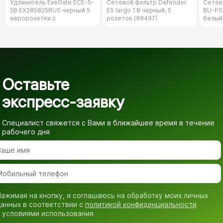
Удлинитель ExeGate ECE-5-
Сетевой фильтр Defender
Сетев
5B EX285825RUS черный 5
ES largo 1.8 черный, 5
BU-PS5
евророзетки с
розеток (99497)
белый
заземлением, 5м
Оставьте
экспресс-заявку
Специалист свяжется с Вами в ближайшее время
в течение
рабочего дня
ажимая на кнопку, я соглашаюсь на обработку моих личных
анных в соответствии с
политикой конфиденциальности
 условиями использования