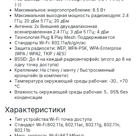
(-))
Максимальное энергопотребление: 8.5 Вт
Максимальная выходная мощность радиомодуля: 2.4
ГГц: 20 дБм 5 ГГц: 20 дБм
Антенна: 2х Внешняя двухдиапазонная
всенаправленная 2.4 ГГц: 3 дБи 5 ГГц: 4 дБи
Технология Plug & Play Mesh: Поддерживается
Стандарты Wi-Fi: 802.11a/b/g/n/ac
Защита радиосети: WEP, WPA-PSK, WPA-Enterprise
(WPA / WPA2, TKIP / AES)
BSSID: До 4 на каждый радиоинтерфейс (итого до 8 на
одну точку доступа)
Крепление: На стену / мачту / быстросменный
кронштейн (в комплекте)
Температура окружающей среды рабочая: -30.. +70
°C
Влажность окружающей среды рабочая: 5.. 95% без
конденсации
Характеристики
Тип устройства:
Wi-Fi точка доступа
Стандарт Wi-Fi:
802.11a, 802.11ac, 802.11g, 802.11n,
802.11b
Макс. скорость Wi-Fi:
867 Мбит/с