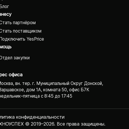
Блог
знесу
Стать партнёром
Стать поставщиком
Подключить YesPrice
мощь
Отдел закупки
рес офиса
Москва, вн. тер. г. Муниципальный Округ Донской,
Варшавское, дом 1А, комната 50, офис Б7К
едельник–пятница с 8:45 до 17:45
литика конфиденциаль­ности
ХНОУСПЕХ © 2019–2026. Все права защищены.