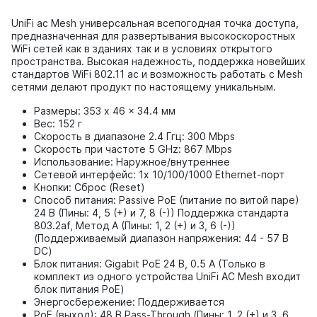
UniFi ac Mesh универсальная всепогодная точка доступа,
предназначенная для развертывания высокоскоростных
WiFi сетей как в зданиях так и в условиях открытого
пространства. Высокая надежность, поддержка новейших
стандартов WiFi 802.11 ac и возможность работать с Mesh
сетями делают продукт по настоящему уникальным.
Размеры: 353 x 46 x 34.4 мм
Вес: 152 г
Скорость в диапазоне 2.4 Ггц: 300 Mbps
Скорость при частоте 5 GHz: 867 Mbps
Использование: Наружное/внутреннее
Сетевой интерфейс: 1x 10/100/1000 Ethernet-порт
Кнопки: Сброс (Reset)
Способ питания: Passive PoE (питание по витой паре)
24 В (Пины: 4, 5 (+) и 7, 8 (-)) Поддержка стандарта
803.2af, Метод А (Пины: 1, 2 (+) и 3, 6 (-))
(Поддерживаемый диапазон напряжения: 44 - 57 В
DC)
Блок питания: Gigabit PoE 24 В, 0.5 А (Только в
комплект из одного устройства UniFi AC Mesh входит
блок питания PoE)
Энергосбережение: Поддерживается
PoE (выход): 48 В Pass-Through (Пины: 1, 2 (+) и 3, 6