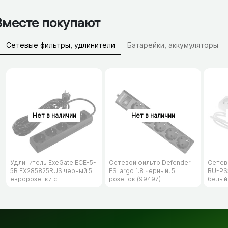
Вместе покупают
Сетевые фильтры, удлинители
Батарейки, аккумуляторы
Зарядные устройства (АЗУ)
Удлинитель ExeGate ECE-5-
Сетевой фильтр Defender
Сетев
5B EX285825RUS черный 5
ES largo 1.8 черный, 5
BU-PS5
евророзетки с
розеток (99497)
белый
заземлением, 5м