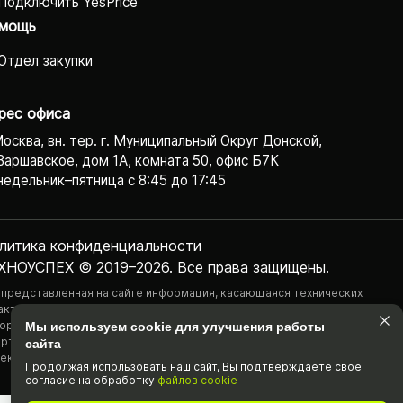
Подключить YesPrice
мощь
Отдел закупки
рес офиса
Москва, вн. тер. г. Муниципальный Округ Донской,
Варшавское, дом 1А, комната 50, офис Б7К
едельник–пятница с 8:45 до 17:45
литика конфиденциаль­ности
ХНОУСПЕХ © 2019–2026. Все права защищены.
 представленная на сайте информация, касающаяся технических
актеристик, наличия на складе, стоимости товаров, носит
ормационный характер и ни при каких условиях не является публичной
Мы используем cookie для улучшения работы
ртой, определяемой положениями Статьи 437(2) Гражданского
сайта
екса РФ.
Продолжая использовать наш cайт, Вы подтвержда­ете свое
согласие на обработку
файлов cookie