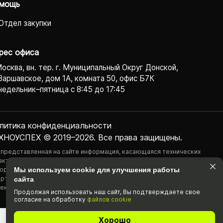
мощь
Отдел закупки
рес офиса
Москва, вн. тер. г. Муниципальный Округ Донской,
Варшавское, дом 1А, комната 50, офис Б7К
едельник–пятница с 8:45 до 17:45
литика конфиденциаль­ности
ХНОУСПЕХ © 2019–2026. Все права защищены.
 представленная на сайте информация, касающаяся технических
актеристик, наличия на складе, стоимости товаров, носит
ормационный характер и ни при каких условиях не является публичной
Мы используем cookie для улучшения работы
ртой, определяемой положениями Статьи 437(2) Гражданского
сайта
екса РФ.
Продолжая использовать наш cайт, Вы подтвержда­ете свое
согласие на обработку
файлов cookie
Хорошо