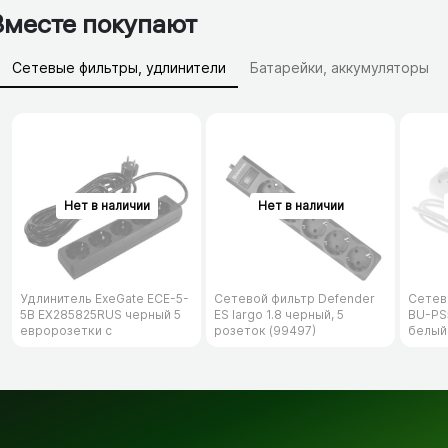
Вместе покупают
Сетевые фильтры, удлинители
Батарейки, аккумуляторы
Зарядные устройства (АЗУ)
Удлинитель ExeGate ECE-5-
Сетевой фильтр Defender
Сетев
5B EX285825RUS черный 5
ES largo 1.8 черный, 5
BU-PS5
евророзетки с
розеток (99497)
белый
заземлением, 5м