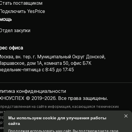
Стать поставщиком
Подключить YesPrice
мощь
Отдел закупки
рес офиса
Москва, вн. тер. г. Муниципальный Округ Донской,
Варшавское, дом 1А, комната 50, офис Б7К
едельник–пятница с 8:45 до 17:45
литика конфиденциаль­ности
ХНОУСПЕХ © 2019–2026. Все права защищены.
 представленная на сайте информация, касающаяся технических
актеристик, наличия на складе, стоимости товаров, носит
ормационный характер и ни при каких условиях не является публичной
Мы используем cookie для улучшения работы
ртой, определяемой положениями Статьи 437(2) Гражданского
сайта
екса РФ.
Продолжая использовать наш cайт, Вы подтвержда­ете свое