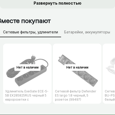
Развернуть полностью
Вместе покупают
Сетевые фильтры, удлинители
Батарейки, аккумуляторы
Зарядные устройства (АЗУ)
Удлинитель ExeGate ECE-5-
Сетевой фильтр Defender
Сетев
5B EX285825RUS черный 5
ES largo 1.8 черный, 5
BU-PS5
евророзетки с
розеток (99497)
белый
заземлением, 5м