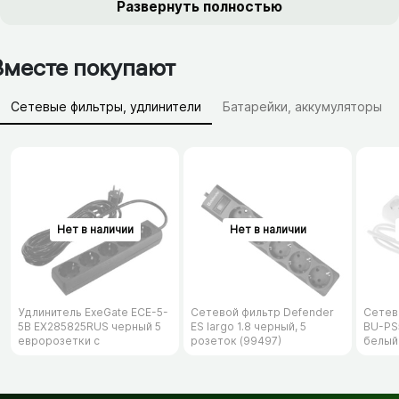
Развернуть полностью
Вместе покупают
Сетевые фильтры, удлинители
Батарейки, аккумуляторы
Зарядные устройства (АЗУ)
Удлинитель ExeGate ECE-5-
Сетевой фильтр Defender
Сетев
5B EX285825RUS черный 5
ES largo 1.8 черный, 5
BU-PS5
евророзетки с
розеток (99497)
белый
заземлением, 5м