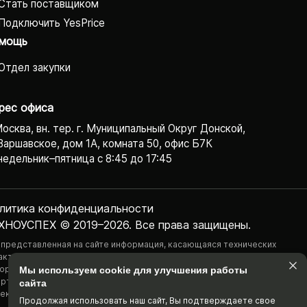
Стать поставщиком
Подключить YesPrice
мощь
Отдел закупки
рес офиса
Москва, вн. тер. г. Муниципальный Округ Донской,
Варшавское, дом 1А, комната 50, офис Б7К
едельник–пятница с 8:45 до 17:45
литика конфиденциаль­ности
ХНОУСПЕХ © 2019–2026. Все права защищены.
 представленная на сайте информация, касающаяся технических
актеристик, наличия на складе, стоимости товаров, носит
ормационный характер и ни при каких условиях не является публичной
Мы используем cookie для улучшения работы
ртой, определяемой положениями Статьи 437(2) Гражданского
сайта
екса РФ.
Продолжая использовать наш cайт, Вы подтвержда­ете свое