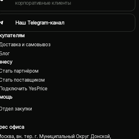
корпоративные клиенты
Наш Telegram-канал
купателям
Доставка и самовывоз
Блог
знесу
Стать партнёром
Стать поставщиком
Подключить YesPrice
мощь
Отдел закупки
рес офиса
Москва, вн. тер. г. Муниципальный Округ Донской,