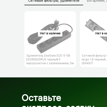
Сетевые фильтры, удлинители
Батарейки,
Удлинитель ExeGate ECE-5-5B
Сетевой фильтр 
EX285825RUS черный 5
largo 1.8 черный,
евророзетки с заземлением, 5м
(99497)
Оставьте