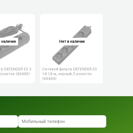
тр DEFENDER ES 3
Сетевой фильтр DEFENDER ES
Сетевой фи
 розеток (99485)
1.8 1,8 м, черный, 5 розеток
153 3 м, че
(99484)
(99495)