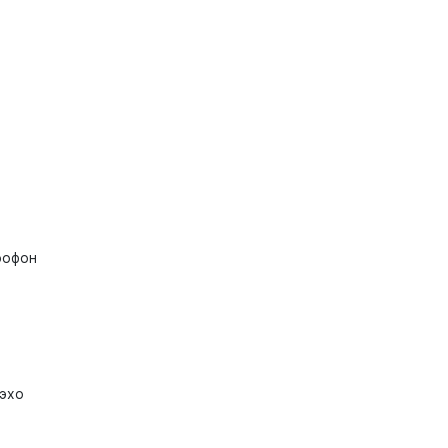
рофон
 эхо