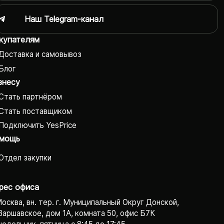
Наш Telegram-канал
купателям
Доставка и самовывоз
Блог
знесу
Стать партнёром
Стать поставщиком
Подключить YesPrice
мощь
Отдел закупки
рес офиса
Москва, вн. тер. г. Муниципальный Округ Донской,
Варшавское, дом 1А, комната 50, офис Б7К