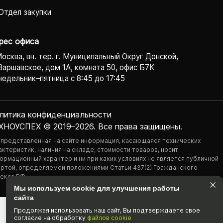
Отдел закупки
рес офиса
Москва, вн. тер. г. Муниципальный Округ Донской,
Варшавское, дом 1А, комната 50, офис Б7К
едельник–пятница с 8:45 до 17:45
литика конфиденциаль­ности
ХНОУСПЕХ © 2019–2026. Все права защищены.
 представленная на сайте информация, касающаяся технических
актеристик, наличия на складе, стоимости товаров, носит
ормационный характер и ни при каких условиях не является публичной
ртой, определяемой положениями Статьи 437(2) Гражданского
екса РФ.
Мы используем cookie для улучшения работы
сайта
Продолжая использовать наш cайт, Вы подтвержда­ете свое
согласие на обработку
файлов cookie