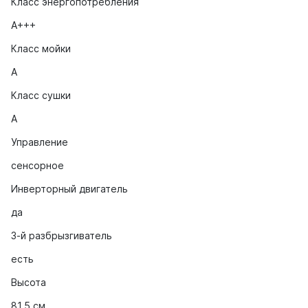
Класс энергопотребления
A+++
Класс мойки
A
Класс сушки
A
Управление
сенсорное
Инверторный двигатель
да
3-й разбрызгиватель
есть
Высота
81.5 см