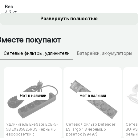
Вес
4.3 кг
Развернуть полностью
Вместе покупают
Сетевые фильтры, удлинители
Батарейки, аккумуляторы
Зарядные устройства (АЗУ)
Удлинитель ExeGate ECE-5-
Сетевой фильтр Defender
Сетев
5B EX285825RUS черный 5
ES largo 1.8 черный, 5
BU-PS5
евророзетки с
розеток (99497)
белый