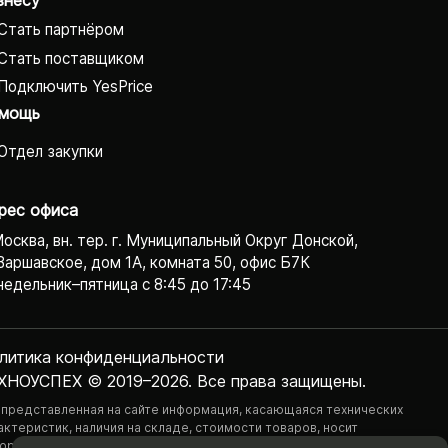
Стать партнёром
Стать поставщиком
Подключить YesPrice
мощь
Отдел закупки
рес офиса
Москва, вн. тер. г. Муниципальный Округ Донской,
Варшавское, дом 1А, комната 50, офис Б7К
едельник–пятница с 8:45 до 17:45
литика конфиденциаль­ности
ХНОУСПЕХ © 2019–2026. Все права защищены.
 представленная на сайте информация, касающаяся технических
актеристик, наличия на складе, стоимости товаров, носит
ормационный характер и ни при каких условиях не является публичной