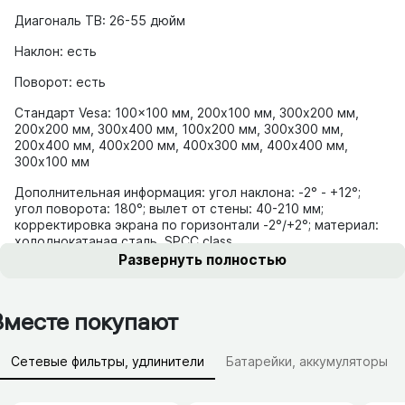
Диагональ ТВ: 26-55 дюйм
Наклон: есть
Поворот: есть
Стандарт Vesa: 100x100 мм, 200x100 мм, 300x200 мм,
200x200 мм, 300x400 мм, 100x200 мм, 300x300 мм,
200x400 мм, 400x200 мм, 400x300 мм, 400x400 мм,
300x100 мм
Дополнительная информация: угол наклона: -2° - +12°;
угол поворота: 180°; вылет от стены: 40-210 мм;
корректировка экрана по горизонтали -2°/+2°; материал:
холоднокатаная сталь, SPCC class
Развернуть полностью
Развернуть полностью
Вместе покупают
Сетевые фильтры, удлинители
Батарейки, аккумуляторы
Зарядные устройства (АЗУ)