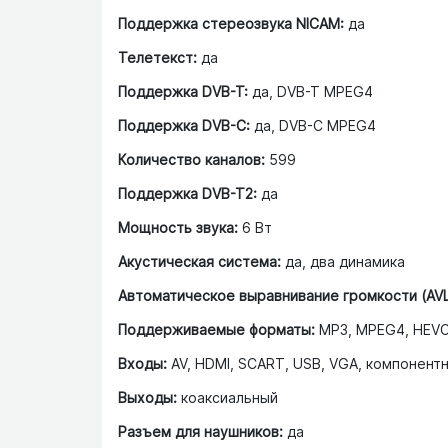
Поддержка стереозвука NICAM:
да
Телетекст:
да
Поддержка DVB-T:
да, DVB-T MPEG4
Поддержка DVB-C:
да, DVB-C MPEG4
Количество каналов:
599
Поддержка DVB-T2:
да
Мощность звука:
6 Вт
Акустическая система:
да, два динамика
Автоматическое выравнивание громкости (AVL
Поддерживаемые форматы:
MP3, MPEG4, HEVC 
Входы:
AV, HDMI, SCART, USB, VGA, компонент
Выходы:
коаксиальный
Разъем для наушников:
да