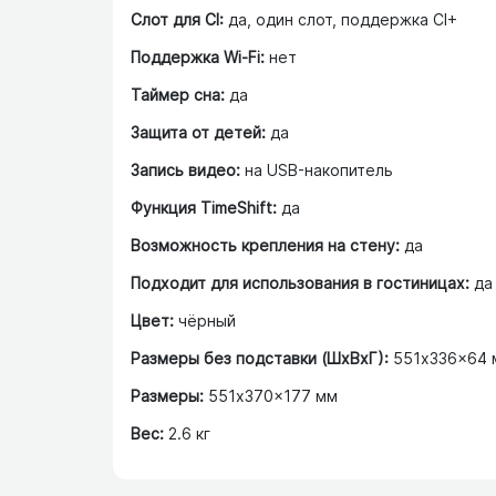
Слот для CI:
да, один слот, поддержка CI+
Поддержка Wi-Fi:
нет
Таймер сна:
да
Защита от детей:
да
Запись видео:
на USB-накопитель
Функция TimeShift:
да
Возможность крепления на стену:
да
Подходит для использования в гостиницах:
да
Цвет:
чёрный
Размеры без подставки (ШxВxГ):
551x336x64 
Размеры:
551x370x177 мм
Вес:
2.6 кг