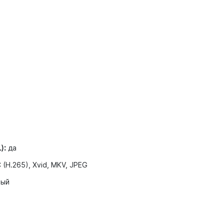
):
да
(H.265), Xvid, MKV, JPEG
ный