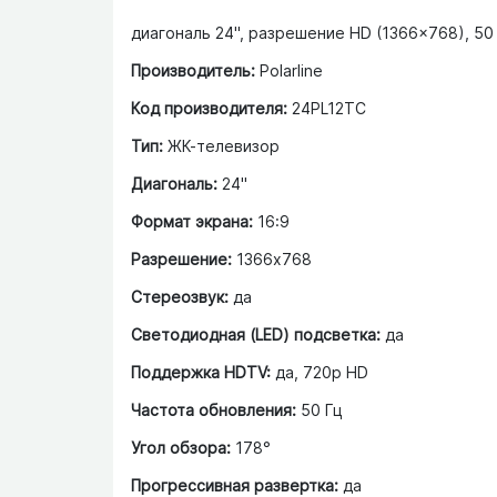
диагональ 24", разрешение HD (1366x768), 50
Производитель:
Polarline
Код производителя:
24PL12TC
Тип:
ЖК-телевизор
Диагональ:
24"
Формат экрана:
16:9
Разрешение:
1366x768
Стереозвук:
да
Светодиодная (LED) подсветка:
да
Поддержка HDTV:
да, 720p HD
Частота обновления:
50 Гц
Угол обзора:
178°
Прогрессивная развертка:
да