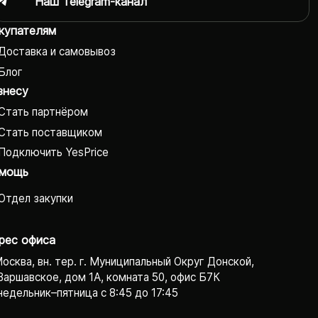
Наш Telegram-канал
купателям
Доставка и самовывоз
Блог
знесу
Стать партнёром
Стать поставщиком
Подключить YesPrice
мощь
Отдел закупки
рес офиса
Москва, вн. тер. г. Муниципальный Округ Донской,
Варшавское, дом 1А, комната 50, офис Б7К
едельник–пятница с 8:45 до 17:45